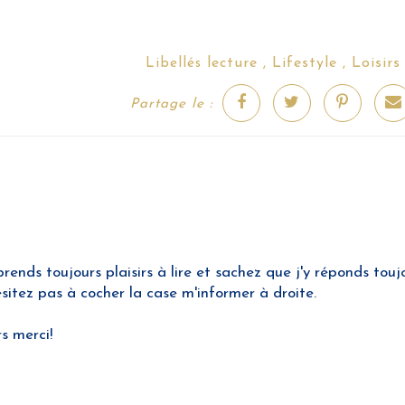
lecture
Lifestyle
Loisirs
Libellés
,
,
Partage le :
nds toujours plaisirs à lire et sachez que j'y réponds toujo
hésitez pas à cocher la case m'informer à droite.
rs merci!