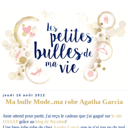
jeudi 16 août 2012
Ma bulle Mode..ma robe Agatha Garcia
Juste attend pour partir, j'ai reçu le cadeau que j'ai gagné sur
le site
OASAP
grâce au
blog de Nicoleta
!
Une bien jolie robe de chez
Agatha Garcia
que je n'ai pas eu du mal