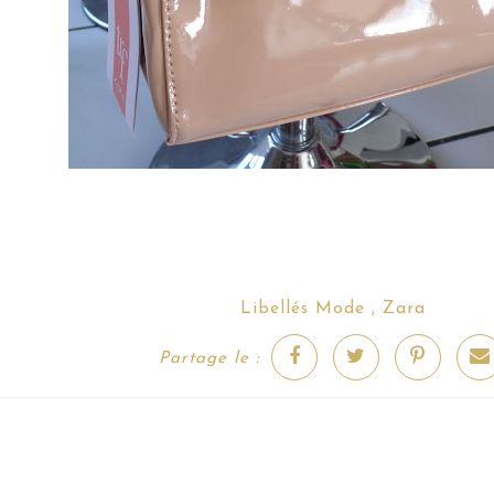
Mode
Zara
Libellés
,
Partage le :