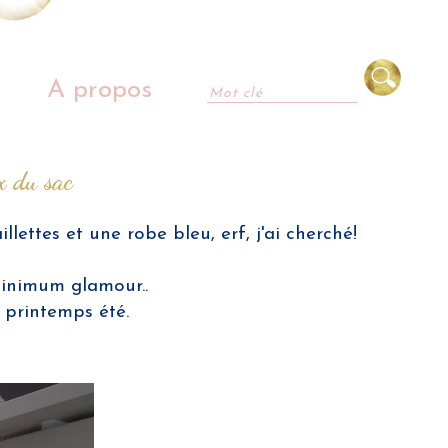
A propos
x du sac
lettes et une robe bleu, erf, j'ai cherché!
 minimum glamour..
n printemps été.