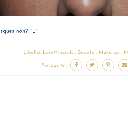
risques non? ^_^
bareMinerals
Beauté
Make up
M
Libellés
,
,
,
Partage le :