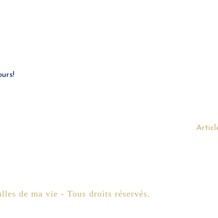
urs!
Articl
lles de ma vie - Tous droits réservés.