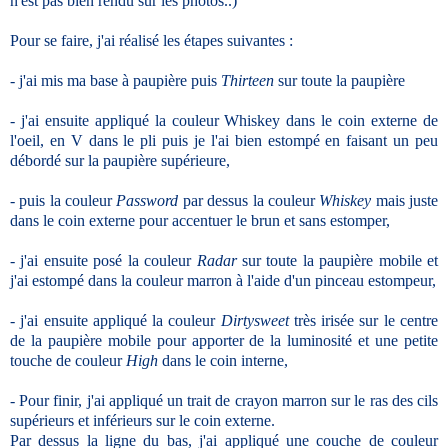
n'est pas bien rendu sur les photos..)
Pour se faire, j'ai réalisé les étapes suivantes :
- j'ai mis ma base à paupière puis
Thirteen
sur toute la paupière
- j'ai ensuite appliqué la couleur Whiskey dans le coin externe de
l'oeil, en V dans le pli puis je l'ai bien estompé en faisant un peu
débordé sur la paupière supérieure,
- puis la couleur
Password
par dessus la couleur
Whiskey
mais juste
dans le coin externe pour accentuer le brun et sans estomper,
- j'ai ensuite posé la couleur
Radar
sur toute la paupière mobile et
j'ai estompé dans la couleur marron à l'aide d'un pinceau estompeur,
- j'ai ensuite appliqué la couleur
Dirtysweet
très irisée sur le centre
de la paupière mobile pour apporter de la luminosité et une petite
touche de couleur
High
dans le coin interne,
- Pour finir, j'ai appliqué un trait de crayon marron sur le ras des cils
supérieurs et inférieurs sur le coin externe.
Par dessus la ligne du bas, j'ai appliqué une couche de couleur