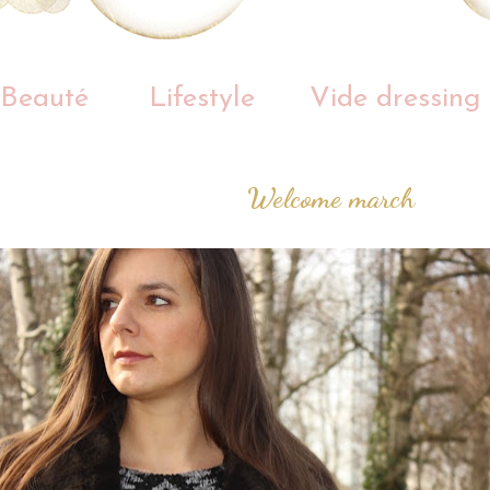
Beauté
Lifestyle
Vide dressing
Welcome march