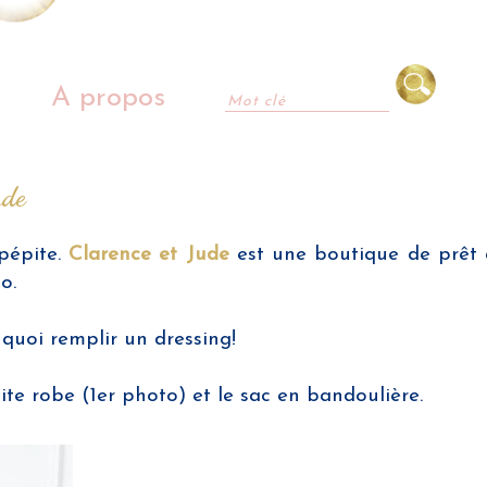
A propos
ude
pépite.
Clarence et Jude
est une boutique de prêt 
o.
 quoi remplir un dressing!
te robe (1er photo) et le sac en bandoulière.