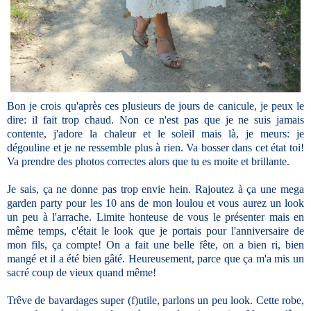
Bon je crois qu'après ces plusieurs de jours de canicule, je peux le
dire: il fait trop chaud. Non ce n'est pas que je ne suis jamais
contente, j'adore la chaleur et le soleil mais là, je meurs: je
dégouline et je ne ressemble plus à rien. Va bosser dans cet état toi!
Va prendre des photos correctes alors que tu es moite et brillante.
Je sais, ça ne donne pas trop envie hein. Rajoutez à ça une mega
garden party pour les 10 ans de mon loulou et vous aurez un look
un peu à l'arrache. Limite honteuse de vous le présenter mais en
même temps, c'était le look que je portais pour l'anniversaire de
mon fils, ça compte! On a fait une belle fête, on a bien ri, bien
mangé et il a été bien gâté. Heureusement, parce que ça m'a mis un
sacré coup de vieux quand même!
Trêve de bavardages super (f)utile, parlons un peu look. Cette robe,