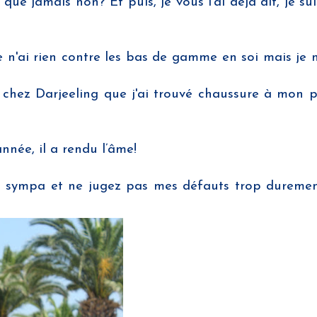
ue jamais non? Et puis, je vous l'ai déjà dit, je su
 Je n'ai rien contre les bas de gamme en soi mais je
e chez Darjeeling que j'ai trouvé chaussure à mon 
nnée, il a rendu l’âme!
ez sympa et ne jugez pas mes défauts trop duremen