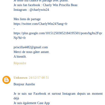
Je tente ma chance et partage avec plaisir.
Je suis fan facebook : Charly Win Priscilla Beau
Instagram : @charlywin24
Mes liens de partage
https://twitter.com/CharlyWin24?lang=fr
-
https://plus.google.com/101512503052184195501/posts/hgJtu2Fqv
Np?hl=fr
priscilla4482@gmail.com
Merci de nous gâter autant.
A bientôt.
Répondre
Unknown
24/12/17 08:51
Bonjour Aurelie
Je te suis sur Facebook et surtout Instagram depuis un moment
déjà
Je suis également Case App