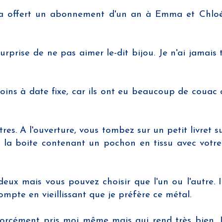
i m'a offert un abonnement d'un an à Emma et Chl
rprise de ne pas aimer le-dit bijou. Je n'ai jamais
moins à date fixe, car ils ont eu beaucoup de couac 
ttres. A l'ouverture, vous tombez sur un petit livret 
e la boite contenant un pochon en tissu avec votre
ux mais vous pouvez choisir que l'un ou l'autre. Ic
mpte en vieillissant que je préfère ce métal.
s forcément pris moi même mais qui rend très bien. 