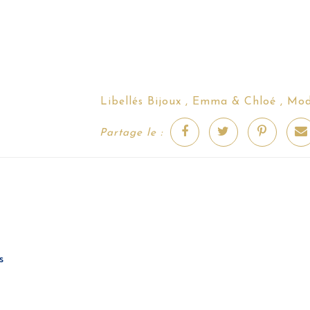
Bijoux
Emma & Chloé
Mo
Libellés
,
,
Partage le :
s