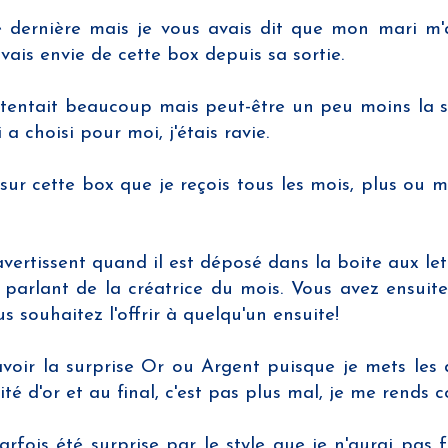
nnée dernière mais je vous avais dit que mon mar
avais envie de cette box depuis sa sortie.
 tentait beaucoup mais peut-être un peu moins la su
 choisi pour moi, j'étais ravie.
sur cette box que je reçois tous les mois, plus ou 
s avertissent quand il est déposé dans la boite aux le
t parlant de la créatrice du mois. Vous avez ensuit
s souhaitez l'offrir à quelqu'un ensuite!
voir la surprise Or ou Argent puisque je mets les de
d'or et au final, c'est pas plus mal, je me rends co
 parfois été surprise par le style que je n'aurai pa