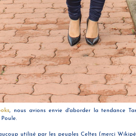
ooks
, nous avions envie d'aborder la tendance Tar
 Poule.
eaucoup utilisé par les peuples Celtes (merci Wikip