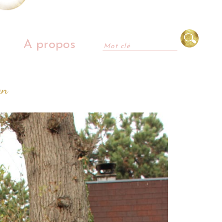
A propos
an