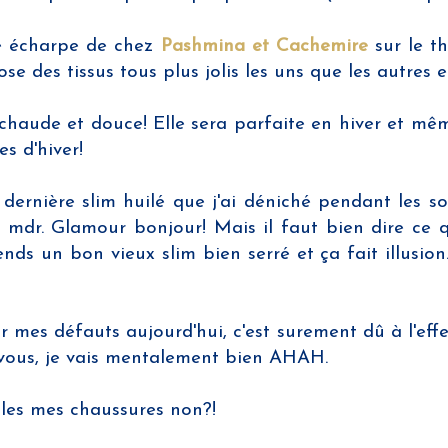
ne écharpe de chez
Pashmina et Cachemire
sur le th
pose des tissus tous plus jolis les uns que les autres 
chaude et douce! Elle sera parfaite en hiver et même
s d'hiver!
 dernière slim huilé que j'ai déniché pendant les 
 mdr. Glamour bonjour! Mais il faut bien dire ce q
s un bon vieux slim bien serré et ça fait illusion..s
 mes défauts aujourd'hui, c'est surement dû à l'ef
vous, je vais mentalement bien AHAH.
elles mes chaussures non?!