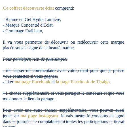
Ce coffret découverte éclat
comprend:
- Baume en Gel Hydra-Lumière,
- Masque Concentré d'Eclat,
- Gommage Fraîcheur
,
Il va vous permettre de découvrir ou redécouvrir cette marque
placée sous le signe de la beauté marine.
Pour participer, rien de plus simple:
- me laisser un commentaire avec votre email pour que je puisse
vous contactez si vous gagnez,
- liker
ma page Facebook
et
la page Facebook de Thalgo
.
+1 chance supplémentaire si vous partagez le concours et que vous
me donnez le lien du partage.
Pour avoir une autre chance supplémentaire, vous pouvez aussi
jouer sur
ma page instagram
. Je vais mettre le concours en ligne
dans la journée. Je comptabiliserai toutes les participations et tirerai