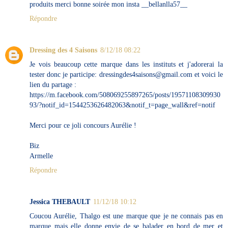
produits merci bonne soirée mon insta __bellanlla57__
Répondre
Dressing des 4 Saisons
8/12/18 08:22
Je vois beaucoup cette marque dans les instituts et j'adorerai la
tester donc je participe: dressingdes4saisons@gmail.com et voici le
lien du partage :
https://m.facebook.com/508069255897265/posts/19571108309930
93/?notif_id=1544253626482063&notif_t=page_wall&ref=notif
Merci pour ce joli concours Aurélie !
Biz
Armelle
Répondre
Jessica THEBAULT
11/12/18 10:12
Coucou Aurélie, Thalgo est une marque que je ne connais pas en
marque mais elle donne envie de se balader en bord de mer et