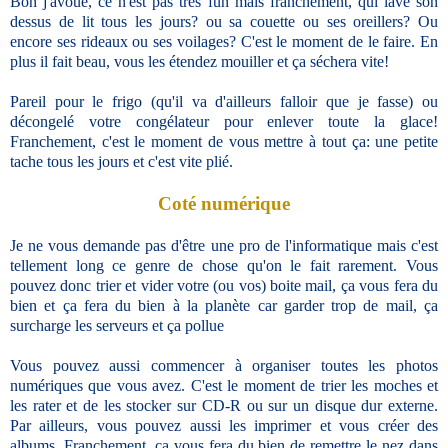
Bon j'avoue, ce n'est pas très fun mais franchement, qui lave son
dessus de lit tous les jours? ou sa couette ou ses oreillers? Ou
encore ses rideaux ou ses voilages? C'est le moment de le faire. En
plus il fait beau, vous les étendez mouiller et ça séchera vite!
Pareil pour le frigo (qu'il va d'ailleurs falloir que je fasse) ou
décongelé votre congélateur pour enlever toute la glace!
Franchement, c'est le moment de vous mettre à tout ça: une petite
tache tous les jours et c'est vite plié.
Coté numérique
Je ne vous demande pas d'être une pro de l'informatique mais c'est
tellement long ce genre de chose qu'on le fait rarement. Vous
pouvez donc trier et vider votre (ou vos) boite mail, ça vous fera du
bien et ça fera du bien à la planète car garder trop de mail, ça
surcharge les serveurs et ça pollue
Vous pouvez aussi commencer à organiser toutes les photos
numériques que vous avez. C'est le moment de trier les moches et
les rater et de les stocker sur CD-R ou sur un disque dur externe.
Par ailleurs, vous pouvez aussi les imprimer et vous créer des
albums. Franchement, ça vous fera du bien de remettre le nez dans