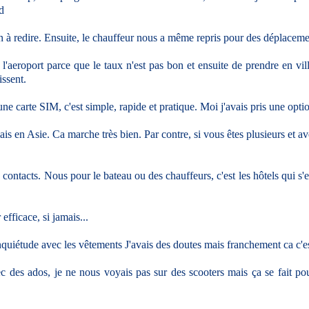
id
rien à redire. Ensuite, le chauffeur nous a même repris pour des déplacem
l'aeroport parce que le taux n'est pas bon et ensuite de prendre en vill
issent.
une carte SIM, c'est simple, rapide et pratique. Moi j'avais pris une opt
en Asie. Ca marche très bien. Par contre, si vous êtes plusieurs et ave
ontacts. Nous pour le bateau ou des chauffeurs, c'est les hôtels qui s'en
fficace, si jamais...
d'inquiétude avec les vêtements J'avais des doutes mais franchement ca c'e
ec des ados, je ne nous voyais pas sur des scooters mais ça se fait po