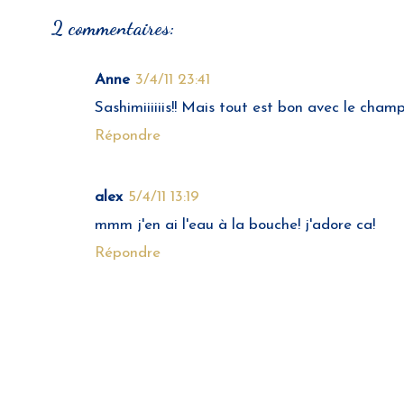
2 commentaires:
Anne
3/4/11 23:41
Sashimiiiiiis!! Mais tout est bon avec le cham
Répondre
alex
5/4/11 13:19
mmm j'en ai l'eau à la bouche! j'adore ca!
Répondre