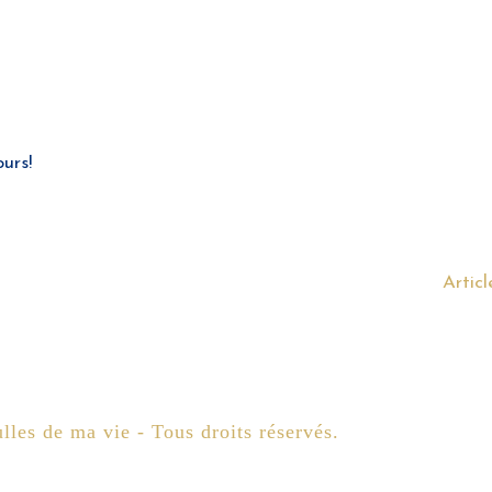
urs!
Articl
lles de ma vie - Tous droits réservés.