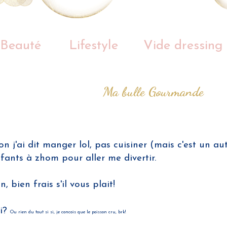
Beauté
Lifestyle
Vide dressing
Ma bulle Gourmande
n j'ai dit manger lol, pas cuisiner (mais c'est un au
enfants à zhom pour aller me divertir.
 bien frais s'il vous plait!
hi?
Ou rien du tout si si, je concois que le poisson cru, brk!