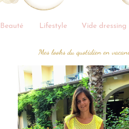
Beauté
Lifestyle
Vide dressing
Mes looks du quotidien en vacan