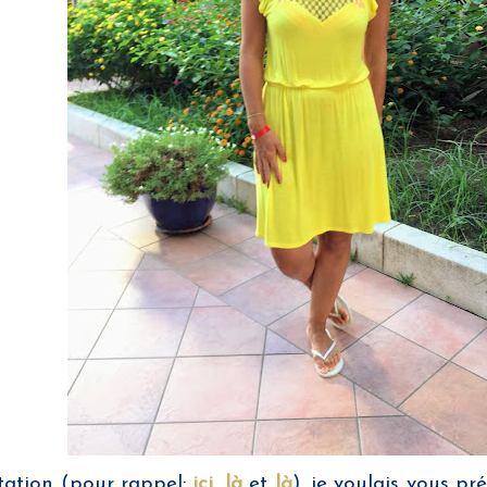
tation (pour rappel:
ici
,
là
et
là
), je voulais vous p